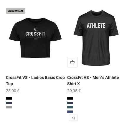
Ausverkauft
CrossFit VS - Ladies Basic Crop
CrossFit VS - Men`s Athlete
Top
Shirt X
Angebot
Angebot
25,00 €
29,95 €
Black
Black
French Navy
French Navy
Heather Grey
Stargazer
Worker Blue
+3