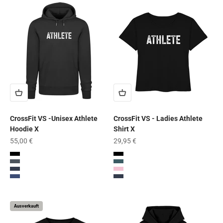
CrossFit VS -Unisex Athlete
CrossFit VS - Ladies Athlete
Hoodie X
Shirt X
Angebot
Angebot
55,00 €
29,95 €
Black
Black
India Ink Grey
Stargazer
French Navy
Cotton Pink
Worker Blue
French Navy
Ausverkauft