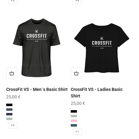
+3
+4
CrossFit VS - Men`s Basic Shirt
CrossFit VS - Ladies Basic
Shirt
Angebot
25,00 €
Angebot
25,00 €
Black
India Ink Grey
Black
French Navy
Aloe
Aloe
Cotton Pink
+3
Stargazer
+1