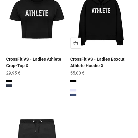
CrossFit VS - Ladies Athlete
CrossFit VS - Ladies Boxcut
Crop-Top X
Athlete Hoodie X
Angebot
Angebot
29,95 €
55,00 €
Black
Black
French Navy
Bubble Pink
Lavender
Worker Blue