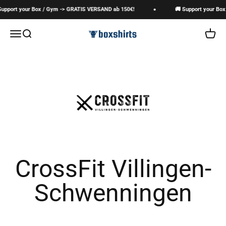
Zum Inhalt springen
pport your Box / Gym -> GRATIS VERSAND ab 150€!
🚚 Support your Box 
boxshirts
Navigationsmenü öffnen
Suche öffnen
Warenk