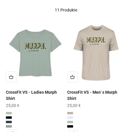
11 Produkte
CrossFit VS - Ladies Murph
CrossFit VS - Men`s Murph
Shirt
Shirt
Angebot
Angebot
25,00 €
25,00 €
Aloe
Desert Dust
Black
Lavender
French Navy
Aloe
Heather Grey
Black